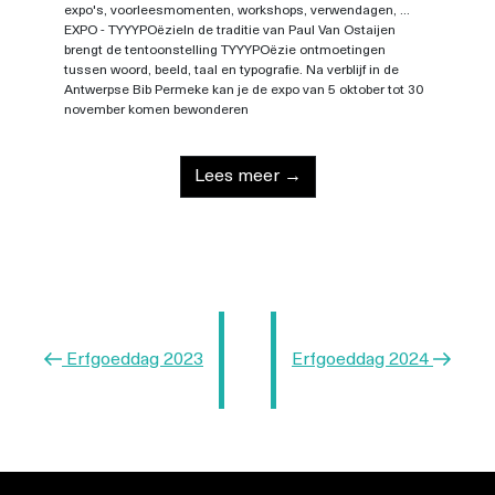
expo's, voorleesmomenten, workshops, verwendagen, ...
EXPO - TYYYPOëzieIn de traditie van Paul Van Ostaijen
brengt de tentoonstelling TYYYPOëzie ontmoetingen
tussen woord, beeld, taal en typografie. Na verblijf in de
Antwerpse Bib Permeke kan je de expo van 5 oktober tot 30
november komen bewonderen
Lees meer →
Berichtnavigatie
Vorig
Volgend
Erfgoeddag 2023
Erfgoeddag 2024
bericht
bericht