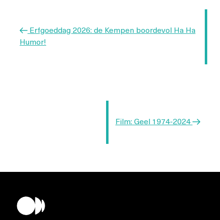
Vorig
Erfgoeddag 2026: de Kempen boordevol Ha Ha
bericht
Humor!
Volgend
Film: Geel 1974-2024
bericht