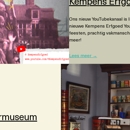
Kempens Erfgo
Ons nieuw YouTubekanaal is li
nieuwe Kempens Erfgoed YouT
feesten, prachtig vakmansch
meer!
:
Lees meer →
K
e
m
p
e
n
s
E
iermuseum
r
f