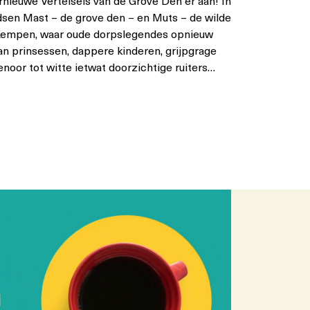
nieuwe Vertelsels van de Grove Den er aan! In
dsen Mast – de grove den – en Muts – de wilde
 Kempen, waar oude dorpslegendes opnieuw
Van prinsessen, dappere kinderen, grijpgrage
noor tot witte ietwat doorzichtige ruiters…