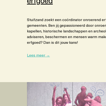
erfgoed
Stuifzand zoekt een coördinator onroerend 
gemeenten. Ben jij gepassioneerd door onroe
kapellen, historische landschappen en archeolo
adviseren, beschermen en mensen warm make
erfgoed? Dan is dit jouw kans!
:
Lees meer →
V
a
c
a
t
u
r
e