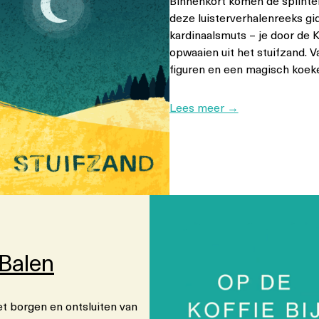
Binnenkort komen de splinter
deze luisterverhalenreeks gi
kardinaalsmuts – je door de
opwaaien uit het stuifzand. 
figuren en een magisch koeke
:
Lees meer →
L
u
i
s
t
e
r
t
 Balen
i
p
:
het borgen en ontsluiten van
D