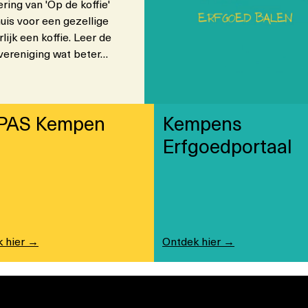
ring van 'Op de koffie'
e
is voor een gezellige
V
ijk een koffie. Leer de
e
dvereniging wat beter…
r
t
e
l
PAS Kempen
Kempens
s
e
Erfgoedportaal
l
s
v
a
n
d
 hier →
Ontdek hier →
e
G
r