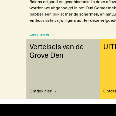
Balens erfgoed en geschiedenis. In deze afleve
worden we uitgenodigd in het Oud Gemeentehu
babbel, een blik achter de schermen, en natuurl
enthousiaste vrijwilligers achter deze erfgoe
:
Lees meer →
O
Vertelsels van de
UiT
p
d
Grove Den
e
k
o
ff
i
e
Ontdek hier →
Ontdek
b
i
j
E