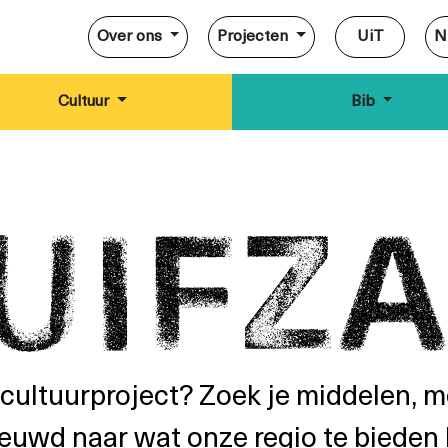
Over ons
Projecten
UiT
N
Cultuur
Bib
 cultuurproject? Zoek je middelen, m
euwd naar wat onze regio te bieden 