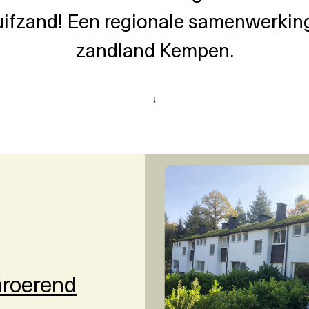
uifzand! Een regionale samenwerkin
zandland Kempen.
↓
nroerend