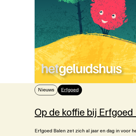
u
i
e
r
m
u
s
e
u
m
Nieuws
Erfgoed
Op de koffie bij Erfgoed
Erfgoed Balen zet zich al jaar en dag in voor 