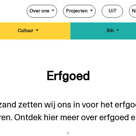
Over ons
Projecten
UiT
N
Cultuur
Bib
Erfgoed
zand zetten wij ons in voor het erfg
ren. Ontdek hier meer over erfgoed e
↓