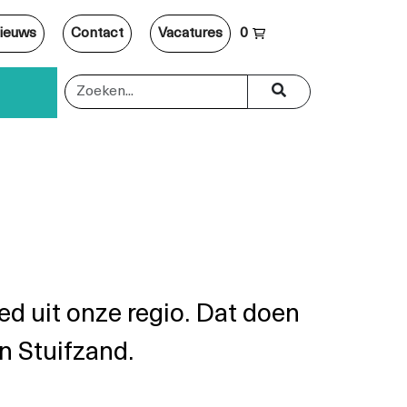
ieuws
Contact
Vacatures
0
oed uit onze regio. Dat doen
n Stuifzand.