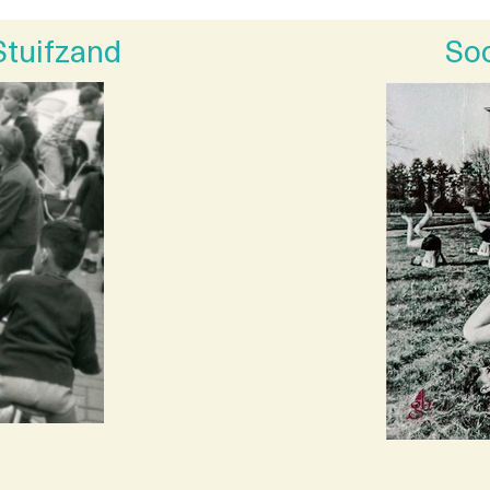
Stuifzand
Soo