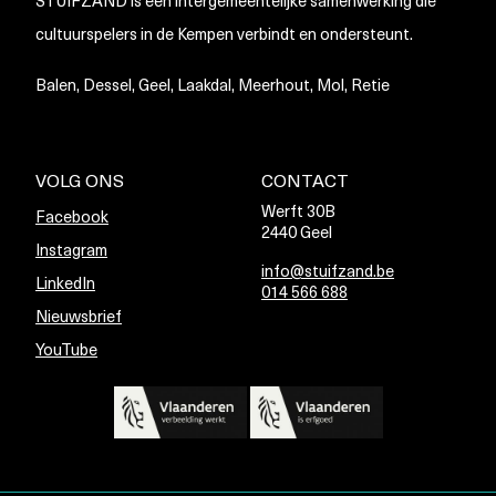
STUIFZAND is een intergemeentelijke samenwerking die
cultuurspelers in de Kempen verbindt en ondersteunt.
Balen, Dessel, Geel, Laakdal, Meerhout, Mol, Retie
VOLG ONS
CONTACT
Werft 30B
Facebook
2440 Geel
Instagram
info@stuifzand.be
LinkedIn
014 566 688
Nieuwsbrief
YouTube