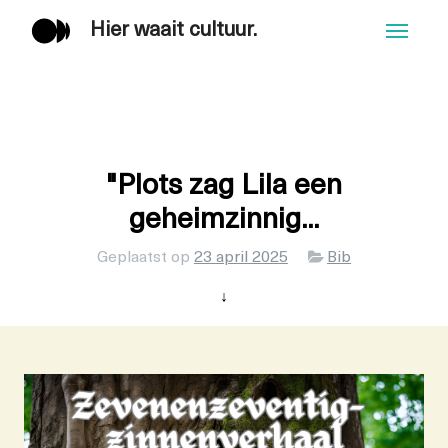
Hier waait cultuur.
Men
"Plots zag Lila een
geheimzinnig...
Categorieën
Geplaatst op
23 april 2025
Bib
↓