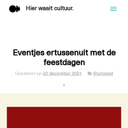
Hier waait cultuur.
Men
Eventjes ertussenuit met de
feestdagen
Categorieën
Geplaatst op
22 december 2021
Stuifzand
↓