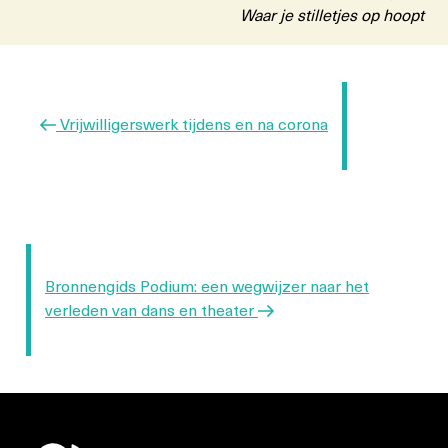
Waar je stilletjes op hoopt
Berichtnavigatie
Vorig
Vrijwilligerswerk tijdens en na corona
bericht
Volgend
Bronnengids Podium: een wegwijzer naar het
bericht
verleden van dans en theater