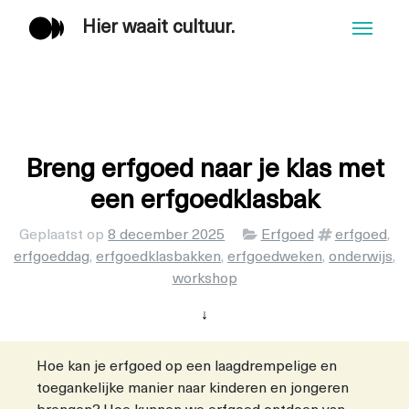
Hier waait cultuur.
Men
Breng erfgoed naar je klas met
een erfgoedklasbak
Categorieën
Tags
Geplaatst op
8 december 2025
Erfgoed
erfgoed
,
erfgoeddag
,
erfgoedklasbakken
,
erfgoedweken
,
onderwijs
,
workshop
↓
Hoe kan je erfgoed op een laagdrempelige en
toegankelijke manier naar kinderen en jongeren