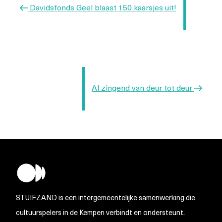
Vorig
Davidsfonds Geel blaast 150 kaarsjes uit!
bericht
Volgend
Al zingend van deur tot deur
bericht
STUIFZAND is een intergemeentelijke samenwerking die
cultuurspelers in de Kempen verbindt en ondersteunt.