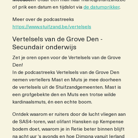
Meedoen?
Stuur een mail naar marie@stuifzand.be
of prik een datum en tijdslot via
de datumprikker
.
Meer over de podcastreeks
https://www.stuifzand.be/vertelsels
Vertelsels van de Grove Den -
Secundair onderwijs
Zet je oren open voor de Vertelsels van de Grove
Den!
In de podcastreeks Vertelsels van de Grove Den
nemen vertellers Mast en Muts je mee doorheen
de vertelsels uit de Stuifzandgemeenten. Mast is
een grofgebekte den en Muts een trotse wilde
kardinaalsmuts, én een echte boom.
Ontdek waarom er ruiters door de lucht vliegen aan
de SAS4-toren, wat olifant Hansken op Kempense
bodem doet, waarom je in Retie beter binnen blijft
na acht uur ‘s avonds en hoe Dimpna vanuit Ierland