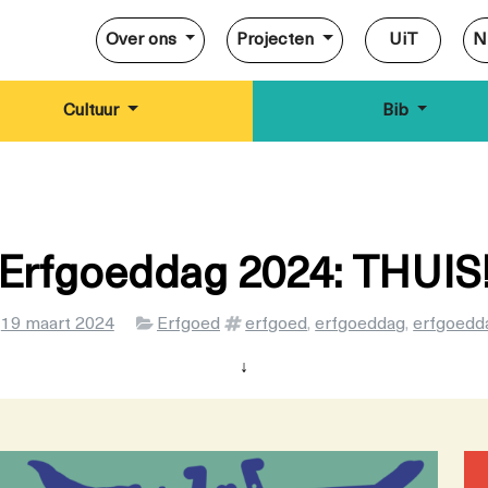
Over ons
Projecten
UiT
N
Cultuur
Bib
Erfgoeddag 2024: THUIS
Categorieën
Tags
p
19 maart 2024
Erfgoed
erfgoed
,
erfgoeddag
,
erfgoedd
↓