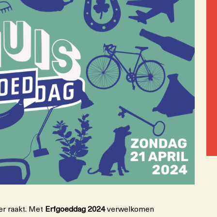
er raakt. Met
Erfgoeddag 2024
verwelkomen