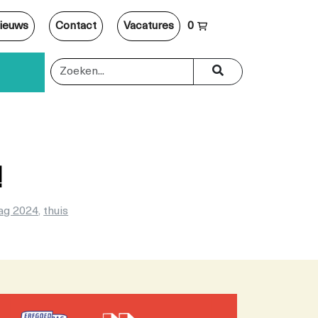
ieuws
Contact
Vacatures
0
!
ag 2024
,
thuis