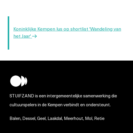
Volgend
Koninklijke Kempen lus op shortlist 'Wandeling van
bericht
het Jaar'
STUIFZAND is een intergemeentelijke samenwerking die
cultuurspelers in de Kempen verbindt en ondersteunt.
Balen, Dessel, Geel, Laakdal, Meerhout, Mol, Retie