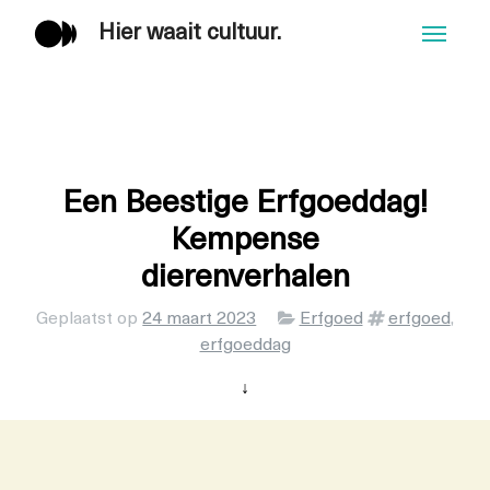
Hier waait cultuur.
Men
Een Beestige Erfgoeddag!
Kempense
dierenverhalen
Categorieën
Tags
Geplaatst op
24 maart 2023
Erfgoed
erfgoed
,
erfgoeddag
↓