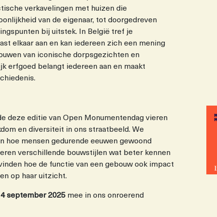
ectische verkavelingen met huizen die
onlijkheid van de eigenaar, tot doorgedreven
gspunten bij uitstek. In België tref je
aast elkaar aan en kan iedereen zich een mening
ouwen van iconische dorpsgezichten en
k erfgoed belangt iedereen aan en maakt
schiedenis.
e deze editie van Open Monumentendag vieren
kdom en diversiteit in ons straatbeeld. We
en hoe mensen gedurende eeuwen gewoond
eren verschillende bouwstijlen wat beter kennen
vinden hoe de functie van een gebouw ook impact
n op haar uitzicht.
14 september 2025
mee in ons onroerend