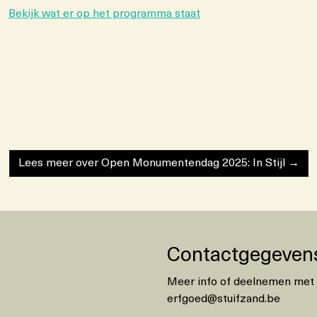
Bekijk wat er op het programma staat
Lees meer over Open Monumentendag 2025: In Stijl →
Contactgegeven
Meer info of deelnemen met e
erfgoed@stuifzand.be