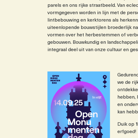
parels en ons rijke straatbeeld. Van ecl
vormgegeven worden in lijn met de perso
lintbebouwing en kerktorens als herkennin
uiteenlopende bouwstijlen broederlijk n
vormen over het herbestemmen of verb
gebouwen. Bouwkundig en landschappelij
integraal deel uit van onze cultuur en ge
Gedurend
we de rij
ontdekk
hebben, l
en onder
kan hebbe
Duik op
erfgoed!