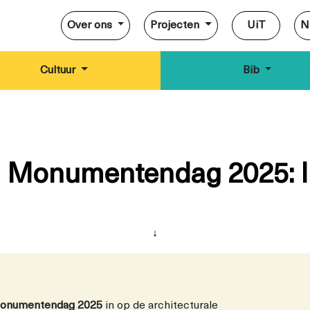
Over ons
Projecten
UiT
N
Cultuur
Bib
 Monumentendag 2025: In 
↓
onumentendag 2025
in op de architecturale