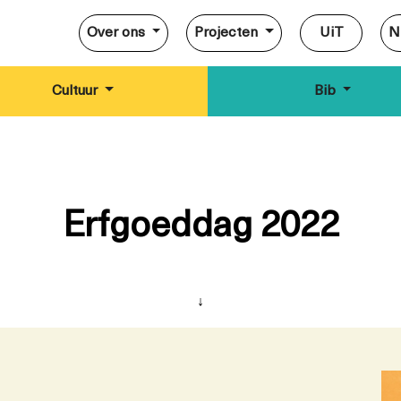
Over ons
Projecten
UiT
N
Cultuur
Bib
Erfgoeddag 2022
↓