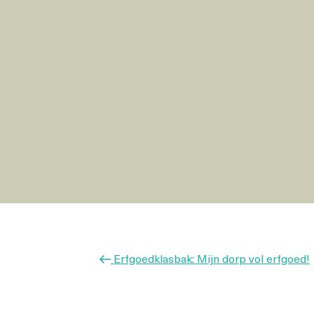
Berichtnavigatie
Vorig
Erfgoedklasbak: Mijn dorp vol erfgoed!
bericht