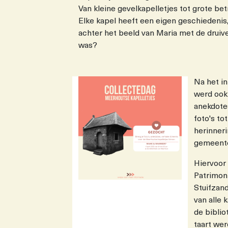
Van kleine gevelkapelletjes tot grote b
Elke kapel heeft een eigen geschiedenis,
achter het beeld van Maria met de druive
was?
Na het in
werd ook 
anekdotes
foto's to
herinner
gemeentel
Hiervoor
Patrimon
Stuifzand
van alle 
de biblio
taart we