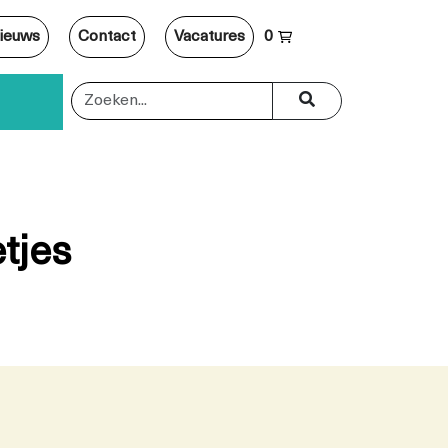
ieuws
Contact
Vacatures
0
tjes