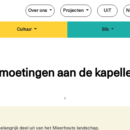
Over ons
Projecten
UiT
N
Cultuur
Bib
moetingen aan de kapelle
↓
belangrijk deel uit van het Meerhouts landschap.