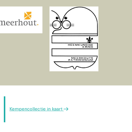
Volgend
Kempencollectie in kaart
bericht