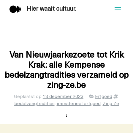
Hier waait cultuur.
Men
Van Nieuwjaarkezoete tot Krik
Krak: alle Kempense
bedelzangtradities verzameld op
zing-ze.be
Categorieën
Tags
Geplaatst op
13 december 2023
Erfgoed
bedelzangtradities
,
immaterieel erfgoed
,
Zing Ze
↓