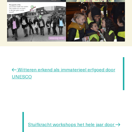
Berichtnavigatie
Vorig
Witteren erkend als immaterieel erfgoed door
bericht
UNESCO
Volgend
Stuifkracht workshops het hele jaar door
bericht