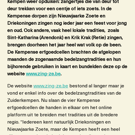
Kempen weer opduiken: zangertjes die van deur tot
deur trekken voor een centje of iets zoets. In de
Kempense dorpen zijn Nieuwjaarke Zoete en
Driekoningen zingen nog ieder jaar een feest voor jong
en oud. Ook andere, vaak heel lokale tradities, zoals
Sint-Katharina (Arendonk) en Krik Krak (Retie) zingen,
brengen doorheen het jaar heel wat volk op de been.
De Kempense erfgoedcellen brachten de afgelopen
maanden de zogenaamde bedelzangtradities en hun
bijhorende gebruiken in kaart en bundelden deze op de
website
www.zing-ze.be
.
De website
www.zing-ze.be
bestond al langer maar je
vond er enkel info over de bedelzangtradities van de
Zuiderkempen. Nu slaan de vier Kempense
erfgoedcellen de handen in elkaar om het online
platform uit te breiden met tradities uit de bredere
regio. “Iedereen kent natuurlijk Driekoningen en
Nieuwjaarke Zoete, maar de Kempen heeft een heel