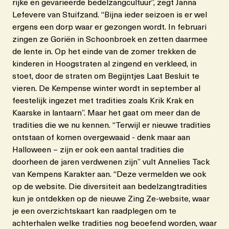
rijke en gevarieerde bedelzangcultuur”, zegt Janna
Lefevere van Stuifzand. “Bijna ieder seizoen is er wel
ergens een dorp waar er gezongen wordt. In februari
zingen ze Goriën in Schoonbroek en zetten daarmee
de lente in. Op het einde van de zomer trekken de
kinderen in Hoogstraten al zingend en verkleed, in
stoet, door de straten om Begijntjes Laat Besluit te
vieren. De Kempense winter wordt in september al
feestelijk ingezet met tradities zoals Krik Krak en
Kaarske in lantaarn”. Maar het gaat om meer dan de
tradities die we nu kennen. “Terwijl er nieuwe tradities
ontstaan of komen overgewaaid - denk maar aan
Halloween – zijn er ook een aantal tradities die
doorheen de jaren verdwenen zijn” vult Annelies Tack
van Kempens Karakter aan. “Deze vermelden we ook
op de website. Die diversiteit aan bedelzangtradities
kun je ontdekken op de nieuwe Zing Ze-website, waar
je een overzichtskaart kan raadplegen om te
achterhalen welke tradities nog beoefend worden, waar