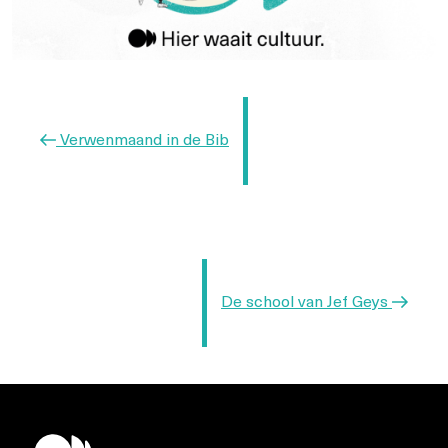
Berichtnavigatie
Vorig
Verwenmaand in de Bib
bericht
Volgend
De school van Jef Geys
bericht