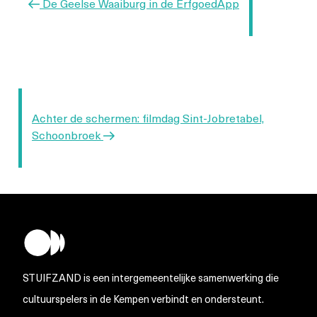
Vorig
De Geelse Waaiburg in de ErfgoedApp
bericht
Volgend
Achter de schermen: filmdag Sint-Jobretabel,
bericht
Schoonbroek
STUIFZAND is een intergemeentelijke samenwerking die
cultuurspelers in de Kempen verbindt en ondersteunt.