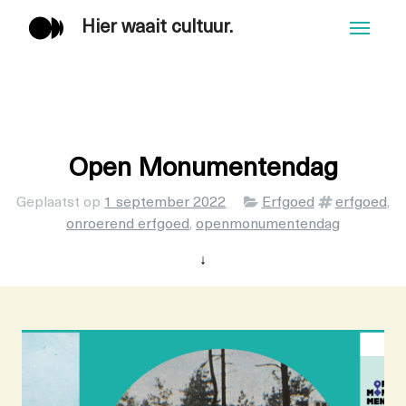
Hier waait cultuur.
Men
Open Monumentendag
Categorieën
Tags
Geplaatst op
1 september 2022
Erfgoed
erfgoed
,
onroerend erfgoed
,
openmonumentendag
↓