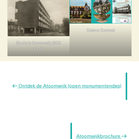
Casino Gompel
Studio's Atoomwijk (SCK
CEN)
Berichtnavigatie
Vorig
Ontdek de Atoomwijk (open monumentendag)
bericht
Volgend
Atoomwijkbrochure