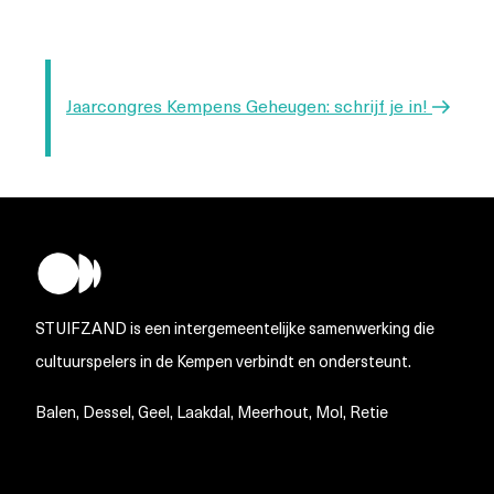
Volgend
Jaarcongres Kempens Geheugen: schrijf je in!
bericht
STUIFZAND is een intergemeentelijke samenwerking die
cultuurspelers in de Kempen verbindt en ondersteunt.
Balen, Dessel, Geel, Laakdal, Meerhout, Mol, Retie