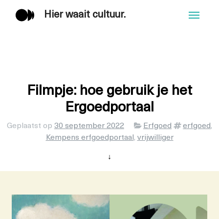
Hier waait cultuur.
Men
Filmpje: hoe gebruik je het
Ergoedportaal
Categorieën
Tags
Geplaatst op
30 september 2022
Erfgoed
erfgoed
,
Kempens erfgoedportaal
,
vrijwilliger
↓