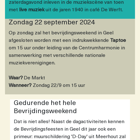
zaterdagavond inleven in de muziekscène van toen
met
live muziek
uit de jaren 1940 in café De Werft.
Zondag 22 september 2024
Op zondag zal het bevrijdingsweekend in Geel
afgesloten worden met een indrukwekkende
Taptoe
om 15 uur onder leiding van de Centrumharmonie in
samenwerking met verschillende nationale
muziekverenigingen.
Waar?
De Markt
Wanneer?
Zondag 22/9 om 15 uur
Gedurende het hele
Bevrijdingsweekend
Dat is niet alles! Naast de dagactiviteiten kennen
de Bevrijdingsfeesten in Geel dit jaar ook een
primeur: muurschildering 'D-Day' uit Meerhout zal