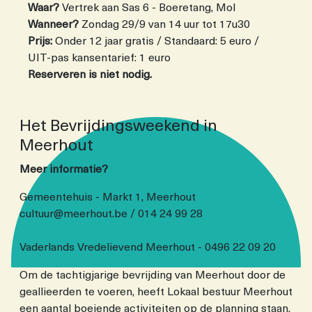
Waar?
Vertrek aan Sas 6 - Boeretang, Mol
Wanneer?
Zondag 29/9 van 14 uur tot 17u30
Prijs:
Onder 12 jaar gratis / Standaard: 5 euro /
UIT-pas kansentarief: 1 euro
Reserveren is niet nodig.
Het Bevrijdingsweekend in
Meerhout
Meer informatie?
Gemeentehuis - Markt 1, Meerhout
cultuur@meerhout.be / 014 24 99 28
Vaderlands Vredelievend Meerhout - 0496 22 09 20
Om de tachtigjarige bevrijding van Meerhout door de
geallieerden te voeren, heeft Lokaal bestuur Meerhout
een aantal boeiende activiteiten op de planning staan.