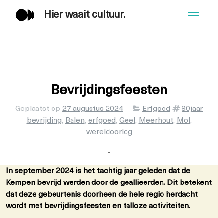
Hier waait cultuur.
Men
Bevrijdingsfeesten
Categorieën
Tags
Geplaatst op
27 augustus 2024
Erfgoed
80jaar
bevrijding
,
Balen
,
erfgoed
,
Geel
,
Meerhout
,
Mol
,
wereldoorlog
↓
In september 2024 is het tachtig jaar geleden dat de
Kempen bevrijd werden door de geallieerden. Dit betekent
dat deze gebeurtenis doorheen de hele regio herdacht
wordt met bevrijdingsfeesten en talloze activiteiten.