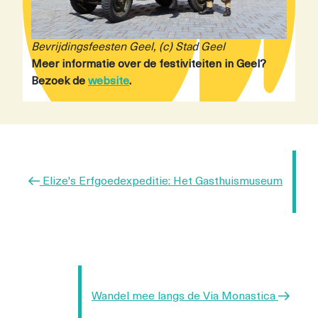
Bevrijdingsfeesten Geel, (c) Stad Geel
Meer informatie over de festiviteiten in Geel?
Bezoek de
website
.
Berichtnavigatie
Vorig
Elize's Erfgoedexpeditie: Het Gasthuismuseum
bericht
Volgend
Wandel mee langs de Via Monastica
bericht