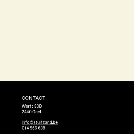
CONTACT
Werft 30B
2440 Geel
info@stuifzand.be
014 566 688