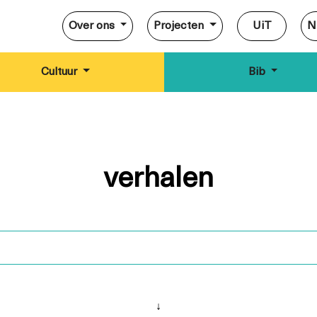
Over ons
Projecten
UiT
N
Cultuur
Bib
verhalen
↓