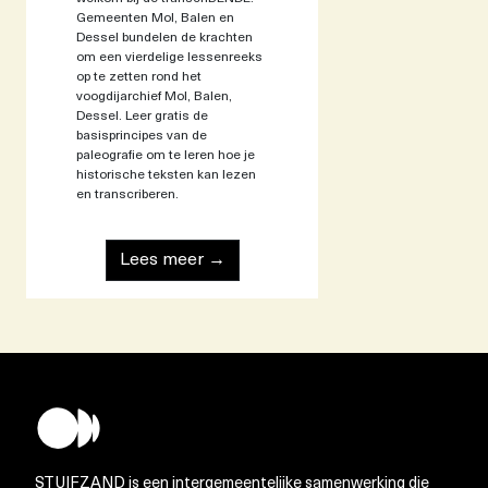
Gemeenten Mol, Balen en
Dessel bundelen de krachten
om een vierdelige lessenreeks
op te zetten rond het
voogdijarchief Mol, Balen,
Dessel. Leer gratis de
basisprincipes van de
paleografie om te leren hoe je
historische teksten kan lezen
en transcriberen.
Lees meer →
STUIFZAND is een intergemeentelijke samenwerking die