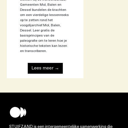
Gemeenten Mol, Balen en
Dessel bundelen de krachten
om een vierdelige lessenreeks
op te zetten rond het
voogdijarchief Mol, Balen,
Dessel. Leer gratis de
basisprincipes van de
paleografie om te leren hoe je
historische teksten kan lezen
en transcriberen.
Lees meer →
STUIFZAND is een intergemeentelijke samenwerking die