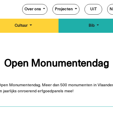
Over ons
Projecten
UiT
N
Cultuur
Bib
Open Monumentendag
 Open Monumentendag. Meer dan 500 monumenten in Vlaandere
n jaarlijks onroerend erfgoedparels mee!