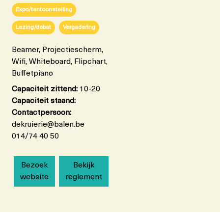
Expo/tentoonstelling
Lezing/debat
Vergadering
Beamer, Projectiescherm,
Wifi, Whiteboard, Flipchart,
Buffetpiano
Capaciteit zittend:
10-20
Capaciteit staand:
Contactpersoon:
dekruierie@balen.be
014/74 40 50
Bezoek
Bekijk
website
reglement