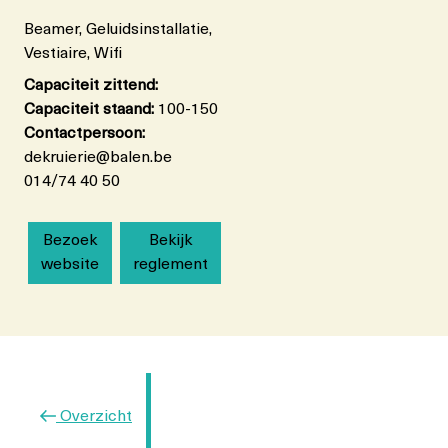
Beamer, Geluidsinstallatie,
Vestiaire, Wifi
Capaciteit zittend:
Capaciteit staand:
100-150
Contactpersoon:
dekruierie@balen.be
014/74 40 50
Bezoek
Bekijk
website
reglement
Vorig
Overzicht
bericht