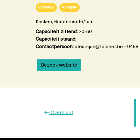
Eetfestijn
Receptie
Keuken, Buitenruimte/tuin
Capaciteit zittend:
20-50
Capaciteit staand:
Contactpersoon:
steursjan@telenet.be - 0498
Bezoek website
Vorig
Overzicht
bericht