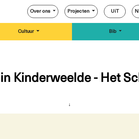
Over ons
Projecten
UiT
N
Cultuur
Bib
in Kinderweelde - Het S
↓