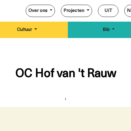
Over ons
Projecten
UiT
N
Cultuur
Bib
OC Hof van 't Rauw
↓