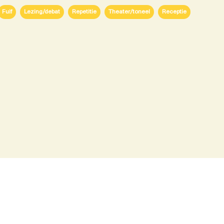
Fuif
Lezing/debat
Repetitie
Theater/toneel
Receptie