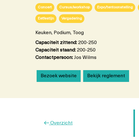
Concert
Cursus/workshop
Expo/tentoonstelling
Eetfestijn
Vergadering
Keuken, Podium, Toog
Capaciteit zittend:
200-250
Capaciteit staand:
200-250
Contactpersoon:
Jos Wilms
Bezoek website
Bekijk reglement
Vorig
Overzicht
bericht