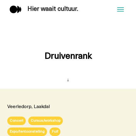
Hier waait cultuur.
Men
Druivenrank
↓
Veerledorp, Laakdal
Concert
Cursus/workshop
Expo/tentoonstelling
Fuif