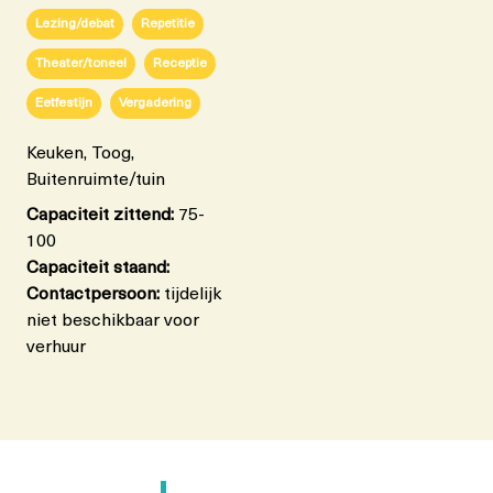
Lezing/debat
Repetitie
Theater/toneel
Receptie
Eetfestijn
Vergadering
Keuken, Toog,
Buitenruimte/tuin
Capaciteit zittend:
75-
100
Capaciteit staand:
Contactpersoon:
tijdelijk
niet beschikbaar voor
verhuur