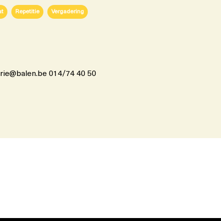
at
Repetitie
Vergadering
erie@balen.be 014/74 40 50