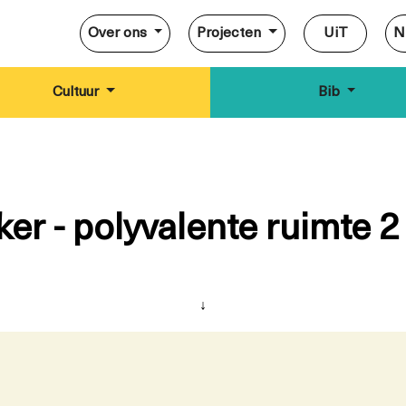
Over ons
Projecten
UiT
N
Cultuur
Bib
er - polyvalente ruimte 2
↓