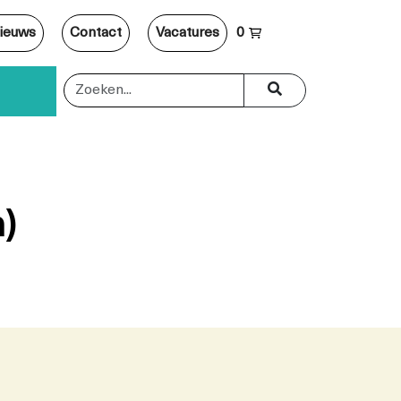
ieuws
Contact
Vacatures
0
)