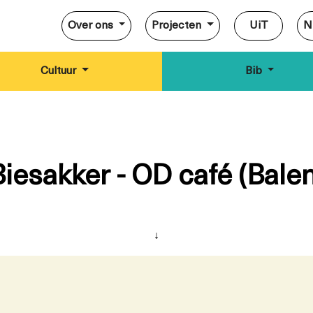
Over ons
Projecten
UiT
N
Cultuur
Bib
Biesakker - OD café (Balen
↓