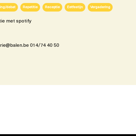
ing/debat
Repetitie
Receptie
Eetfestijn
Vergadering
tie met spotify
erie@balen.be 014/74 40 50