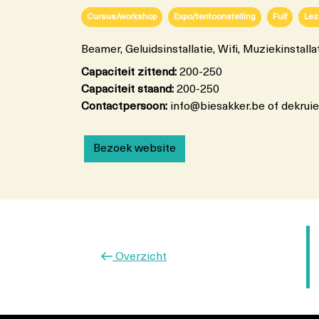
Cursus/workshop
Expo/tentoonstelling
Fuif
Lez
Beamer, Geluidsinstallatie, Wifi, Muziekinstalla
Capaciteit zittend:
200-250
Capaciteit staand:
200-250
Contactpersoon:
info@biesakker.be of dekrui
Bezoek website
Vorig
Overzicht
bericht