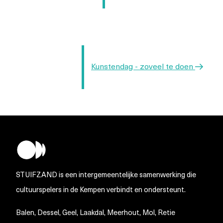
Volgend
Kunstendag - zoveel te doen
bericht
STUIFZAND is een intergemeentelijke samenwerking die
cultuurspelers in de Kempen verbindt en ondersteunt.
Balen, Dessel, Geel, Laakdal, Meerhout, Mol, Retie