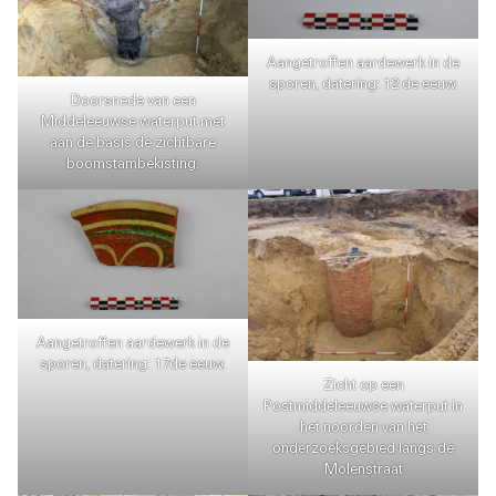
Aangetroffen aardewerk in de
sporen, datering: 12 de eeuw.
Doorsnede van een
Middeleeuwse waterput met
aan de basis de zichtbare
boomstambekisting.
Aangetroffen aardewerk in de
sporen, datering: 17de eeuw.
Zicht op een
Postmiddeleeuwse waterput in
het noorden van het
onderzoeksgebied langs de
Molenstraat