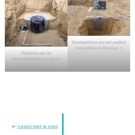
Voorbeeldfoto van een paalkuil
met paalkern in Structuur 1.
Detailfoto van de
boomstambekisting aan de
basis van de waterput
Berichtnavigatie
Vorig
Lezen met je oren
bericht