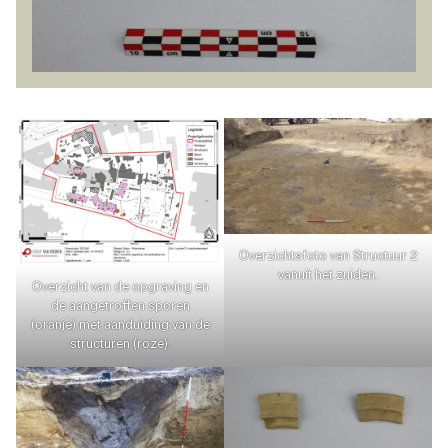
Overzichtsfoto van Structuur 2
vanuit het zuiden.
Overzicht van de opgraving en
de aangetroffen sporen
(oranje) met aanduiding van de
structuren (roze).