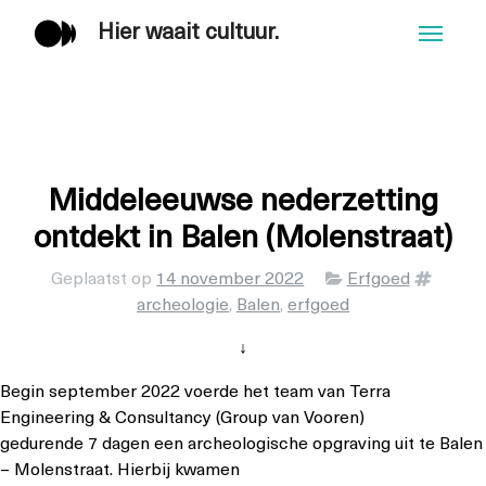
Hier waait cultuur.
Men
Middeleeuwse nederzetting
ontdekt in Balen (Molenstraat)
Categorieën
Tags
Geplaatst op
14 november 2022
Erfgoed
archeologie
,
Balen
,
erfgoed
↓
Begin september 2022 voerde het team van Terra
Engineering & Consultancy (Group van Vooren)
gedurende 7 dagen een archeologische opgraving uit te Balen
– Molenstraat. Hierbij kwamen