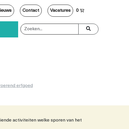
ieuws
Contact
Vacatures
0
roerend erfgoed
iende activiteiten welke sporen van het