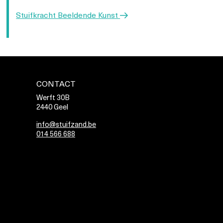
Volgend
Stuifkracht Beeldende Kunst
bericht
CONTACT
Werft 30B
2440 Geel
info@stuifzand.be
014 566 688