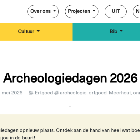
Over ons
Projecten
UiT
N
Cultuur
Bib
Archeologiedagen 2026
Categorieën
Tags
 mei 2026
Erfgoed
archeologie
,
erfgoed
,
Meerhout
,
on
↓
giedagen opnieuw plaats. Ontdek aan de hand van heel wat boe
jou in de buurt!