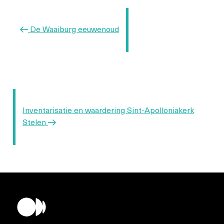
Vorig
De Waaiburg eeuwenoud
bericht
Volgend
Inventarisatie en waardering Sint-Apolloniakerk
bericht
Stelen